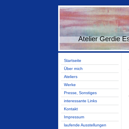
Atelier Gerdie 
Startseite
Über mich
Ateliers
Werke
Presse, Sonstiges
interessante Links
Kontakt
Impressum
laufende Ausstellungen